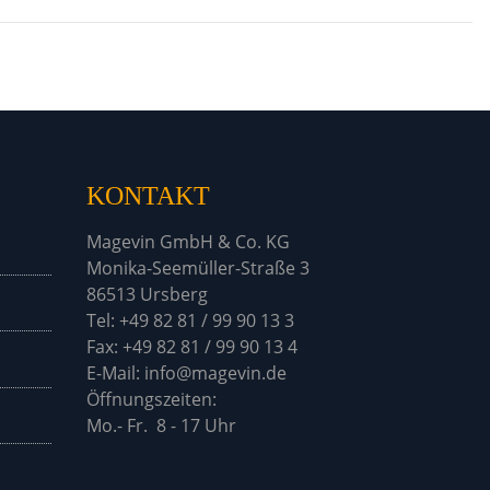
KONTAKT
Magevin GmbH & Co. KG
Monika-Seemüller-Straße 3
86513 Ursberg
Tel: +49 82 81 / 99 90 13 3
Fax: +49 82 81 / 99 90 13 4
E-Mail: info@magevin.de
Öffnu
Mo.- Fr. 8 - 17 Uhr