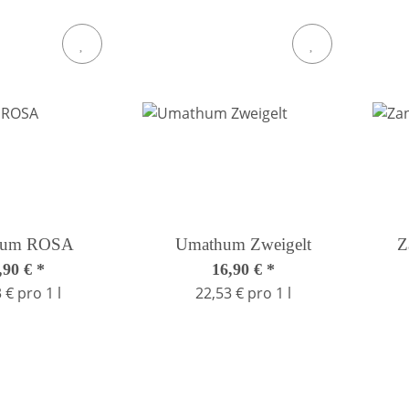
hum ROSA
Umathum Zweigelt
Z
,90 €
*
16,90 €
*
 € pro 1 l
22,53 € pro 1 l