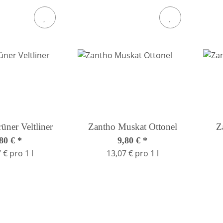
üner Veltliner
Zantho Muskat Ottonel
Z
,80 €
*
9,80 €
*
 € pro 1 l
13,07 € pro 1 l