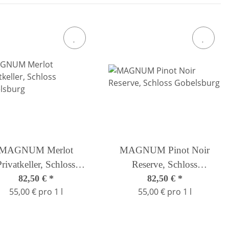
MAGNUM Merlot
MAGNUM Pinot Noir
Privatkeller, Schloss
Reserve, Schloss
Gobelsburg
82,50 €
*
Gobelsburg
82,50 €
*
55,00 € pro 1 l
55,00 € pro 1 l