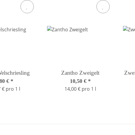
elschriesling
Zantho Zweigelt
Zwei
,80 €
*
10,50 €
*
 € pro 1 l
14,00 € pro 1 l