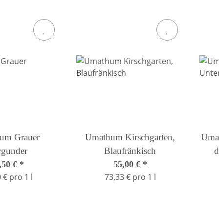
um Grauer
Umathum Kirschgarten,
Umat
rgunder
Blaufränkisch
d
,50 €
*
55,00 €
*
 € pro 1 l
73,33 € pro 1 l