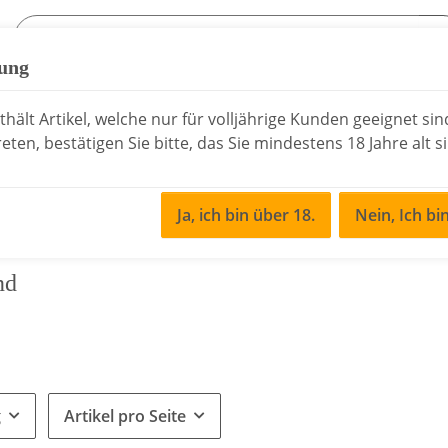
fung
sen
Essig & Öl
Rochelt Schnaps
Saisonale
hält Artikel, welche nur für volljährige Kunden geeignet si
eten, bestätigen Sie bitte, das Sie mindestens 18 Jahre alt s
Ja, ich bin über 18.
Nein, Ich bi
nd
g
Artikel pro Seite