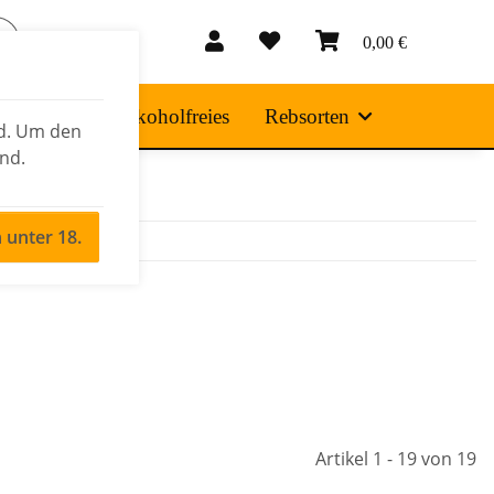
0,00 €
 Produkte
Alkoholfreies
Rebsorten
nd. Um den
ind.
n unter 18.
Artikel 1 - 19 von 19