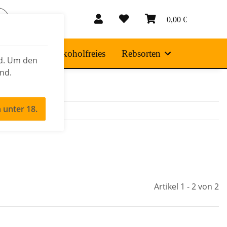
0,00 €
 Produkte
Alkoholfreies
Rebsorten
nd. Um den
ind.
n unter 18.
Artikel 1 - 2 von 2