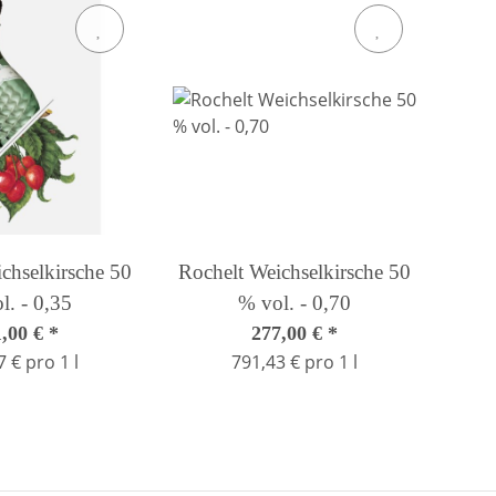
chselkirsche 50
Rochelt Weichselkirsche 50
l. - 0,35
% vol. - 0,70
1,00 €
*
277,00 €
*
 € pro 1 l
791,43 € pro 1 l