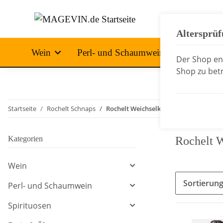
Altersprü
Wein
Perl- und Schaumwein
Spirituo
Der Shop ent
Shop zu betr
Startseite
Rochelt Schnaps
Rochelt Weichselkirsche
Kategorien
Rochelt W
Wein
Sortierun
Perl- und Schaumwein
Spirituosen