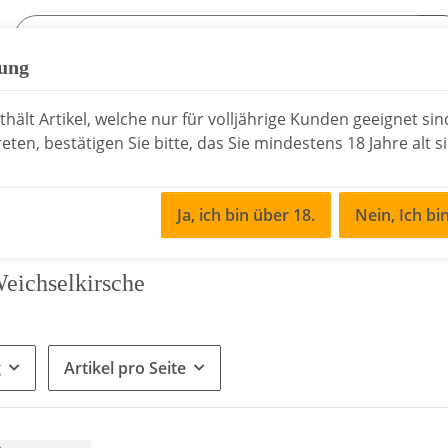
fung
sen
Essig & Öl
Rochelt Schnaps
Saisonale
hält Artikel, welche nur für volljährige Kunden geeignet si
eten, bestätigen Sie bitte, das Sie mindestens 18 Jahre alt s
Ja, ich bin über 18.
Nein, Ich bi
eichselkirsche
g
Artikel pro Seite