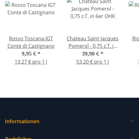
Rosso Toscana IGT
Chateau Saint Jacques
Ri
Conte di Castignano
Pomerol - 0,75 z.T. in
6er OHK
9,95 €
*
39,90 €
*
13,27 € pro 1 l
53,20 € pro 1 l
Informationen
Rechtliches