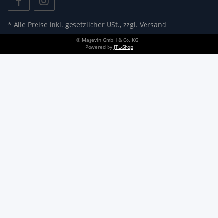
* Alle Preise inkl. gesetzlicher USt., zzgl.
Versand
© Magevin GmbH & Co. KG
Powered by
JTL-Shop