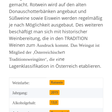
gemacht. Rotwein wird auf den alten
Donauschotterbänken angebaut und
Süßweine sowie Eiswein werden regelmäßig
je nach Möglichkeit ausgebaut. Des weiteren
beschäftigt man sich mit historischer
Weinbereitung, die in den TRADITION
Weinen zum
Ausdruck kommt. Das Weingut ist
n
Mitglied der ‚Österreichische
ne
Traditionsweingüter‘, die ei
Lagenklassifikation in Österreich etablieren.
Produkteigenschaft
Wert
Rotwein
Weinfarbe:
2015
Jahrgang:
13,0
Alkoholgehalt: