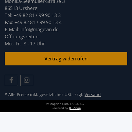
Monika-Seemüller-Straße 3
86513 Ursberg
Tel: +49 82 81 / 99 90 13 3
Fax: +49 82 81 / 99 90 13 4
E-Mail: info@magevin.de
Öffnun
Mo.- Fr. 8 - 17 Uhr
Vertrag widerrufen
* Alle Preise inkl. gesetzlicher USt., zzgl.
Versand
© Magevin GmbH & Co. KG
Powered by
JTL-Shop