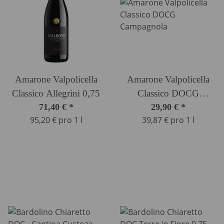
Amarone Valpolicella
Amarone Valpolicella
Classico Allegrini 0,75
Classico DOCG
71,40 €
*
Campagnola
29,90 €
*
95,20 € pro 1 l
39,87 € pro 1 l