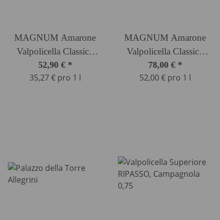
MAGNUM Amarone
MAGNUM Amarone
Valpolicella Classico
Valpolicella Classico
DOCG Campagnola 1,5
52,90 €
*
RISERVA Caterina
78,00 €
*
35,27 € pro 1 l
52,00 € pro 1 l
Ltr.
Zardini DOCG
Campagnola 1,5 Ltr.