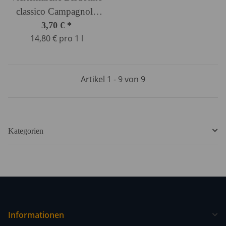
classico Campagnola
0,25 Ltr.
3,70 €
*
14,80 € pro 1 l
Artikel 1 - 9 von 9
Kategorien
Informationen