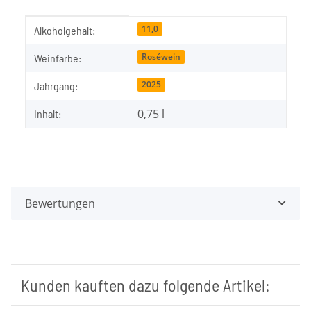
Produkteigenschaft
Wert
11,0
Alkoholgehalt:
Roséwein
Weinfarbe:
2025
Jahrgang:
0,75 l
Inhalt:
Bewertungen
Kunden kauften dazu folgende Artikel: