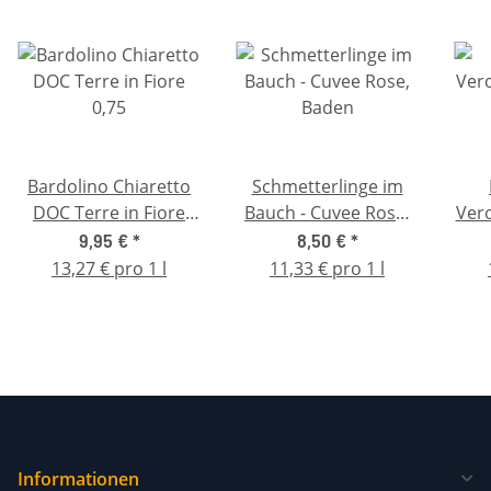
Bardolino Chiaretto
Schmetterlinge im
DOC Terre in Fiore
Bauch - Cuvee Rose,
Vero
0,75
Baden
9,95 €
*
8,50 €
*
13,27 € pro 1 l
11,33 € pro 1 l
Informationen