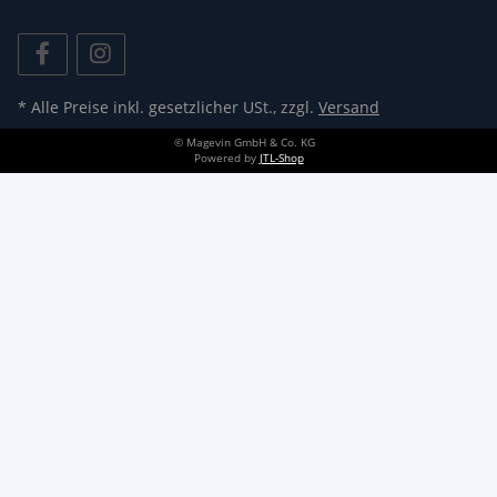
* Alle Preise inkl. gesetzlicher USt., zzgl.
Versand
© Magevin GmbH & Co. KG
Powered by
JTL-Shop