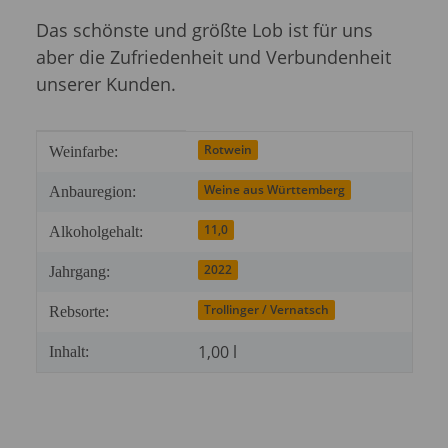
Das schönste und größte Lob ist für uns
aber die Zufriedenheit und Verbundenheit
unserer Kunden.
Produkteigenschaft
Wert
Rotwein
Weinfarbe:
Weine aus Württemberg
Anbauregion:
11,0
Alkoholgehalt:
2022
Jahrgang:
Trollinger / Vernatsch
Rebsorte:
1,00 l
Inhalt: