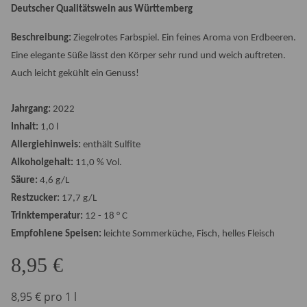
Deutscher Qualitätswein aus Württemberg
Beschreibung:
Ziegelrotes Farbspiel. Ein feines Aroma von Erdbeeren.
Eine elegante Süße lässt den Körper sehr rund und weich auftreten.
Auch leicht gekühlt ein Genuss!
Jahrgang:
2022
Inhalt:
1,0 l
Allergiehinweis:
enthält Sulfite
Alkoholgehalt:
11,0 % Vol.
Säure:
4,6 g/L
Restzucker:
17,7 g/L
Trinktemperatur:
12 - 18 ° C
Empfohlene Speisen:
leichte Sommerküche, Fisch, helles Fleisch
8,95 €
8,95 € pro 1 l