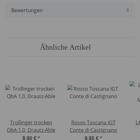
Bewertungen
Ähnliche Artikel
Trollinger trocken
Rosso Toscana IGT
L
QbA 1,0, Drautz-Able
Conte di Castignano
M
8,90 €
*
9,95 €
*