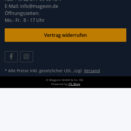
E-Mail: info@magevin.de
Öffnun
Mo.- Fr. 8 - 17 Uhr
Vertrag widerrufen
* Alle Preise inkl. gesetzlicher USt., zzgl.
Versand
© Magevin GmbH & Co. KG
Powered by
JTL-Shop