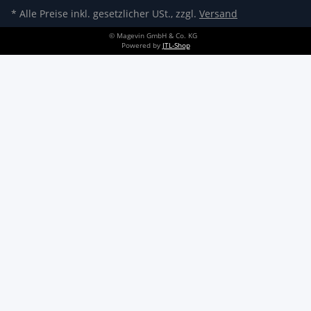
* Alle Preise inkl. gesetzlicher USt., zzgl.
Versand
© Magevin GmbH & Co. KG
Powered by
JTL-Shop