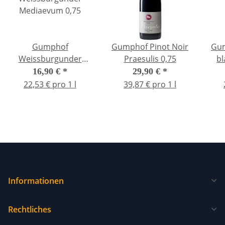
Gumphof
Gumphof Pinot Noir
Gum
Weissburgunder
Praesulis 0,75
b
Mediaevum 0,75
16,90 €
*
29,90 €
*
22,53 € pro 1 l
39,87 € pro 1 l
Informationen
Rechtliches