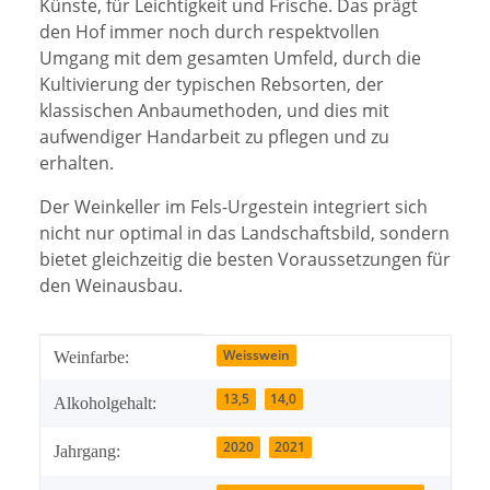
Künste, für Leichtigkeit und Frische. Das prägt
den Hof immer noch durch respektvollen
Umgang mit dem gesamten Umfeld, durch die
Kultivierung der typischen Rebsorten, der
klassischen Anbaumethoden, und dies mit
aufwendiger Handarbeit zu pflegen und zu
erhalten.
Der Weinkeller im Fels-Urgestein integriert sich
nicht nur optimal in das Landschaftsbild, sondern
bietet gleichzeitig die besten Voraussetzungen für
den Weinausbau.
Produkteigenschaft
Wert
Weisswein
Weinfarbe:
13,5
14,0
Alkoholgehalt:
2020
2021
Jahrgang: