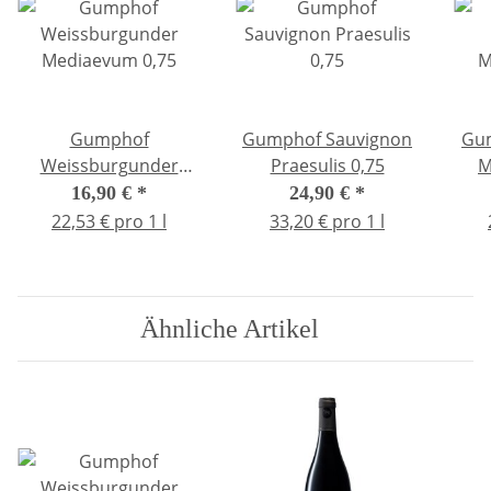
Gumphof
Gumphof Sauvignon
Gum
Weissburgunder
Praesulis 0,75
M
Mediaevum 0,75
16,90 €
*
24,90 €
*
22,53 € pro 1 l
33,20 € pro 1 l
Ähnliche Artikel