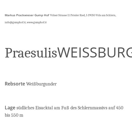
Markus Prackwieser Gump Hof
Völser Strasse 11 Prösler Ried, I-39050 Völs am Schlern,
info@gumphof.it, www.gumphof.it
WEISSBUR
Praesulis
Rebsorte
Weißburgunder
Lage
südliches Eisacktal am Fuß des Schlernmassivs auf 450
bis 550 m