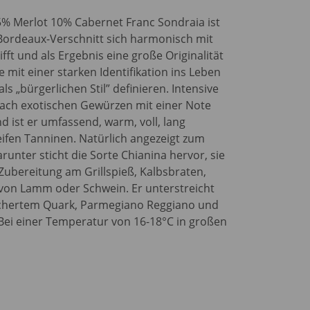
% Merlot 10% Cabernet Franc Sondraia ist
 Bordeaux-Verschnitt sich harmonisch mit
fft und als Ergebnis eine große Originalität
mit einer starken Identifikation ins Leben
ls „bürgerlichen Stil” definieren. Intensive
nach exotischen Gewürzen mit einer Note
nd ist er umfassend, warm, voll, lang
ifen Tanninen. Natürlich angezeigt zum
arunter sticht die Sorte Chianina hervor, sie
e Zubereitung am Grillspieß, Kalbsbraten,
von Lamm oder Schwein. Er unterstreicht
chertem Quark, Parmegiano Reggiano und
 Bei einer Temperatur von 16-18°C in großen