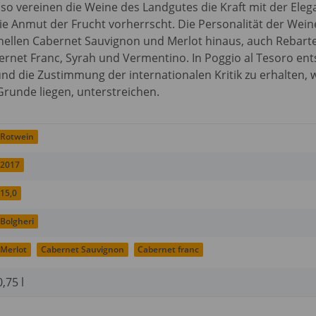
vereinen die Weine des Landgutes die Kraft mit der Eleganz:
 Anmut der Frucht vorherrscht. Die Personalität der Wein
onellen Cabernet Sauvignon und Merlot hinaus, auch Rebar
ernet Franc, Syrah und Vermentino. In Poggio al Tesoro ent
nd die Zustimmung der internationalen Kritik zu erhalten, 
Grunde liegen, unterstreichen.
Rotwein
2017
15,0
Bolgheri
Merlot
Cabernet Sauvignon
Cabernet franc
0,75 l