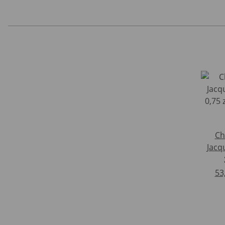
Ch
Jacq
0,75 
53