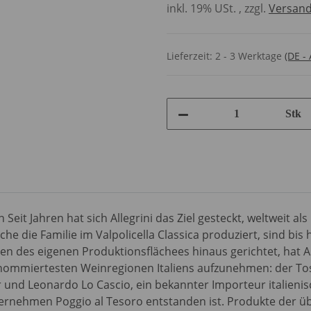
inkl. 19% USt. , zzgl.
Versan
Lieferzeit:
2 - 3 Werktage
(DE -
Stk
t Jahren hat sich Allegrini das Ziel gesteckt, weltweit als
lche die Familie im Valpolicella Classica produziert, sind b
en des eigenen Produktionsflächees hinaus gerichtet, hat Al
nommiertesten Weinregionen Italiens aufzunehmen: der Tos
und Leonardo Lo Cascio, ein bekannter Importeur italienis
rnehmen Poggio al Tesoro entstanden ist. Produkte der übe