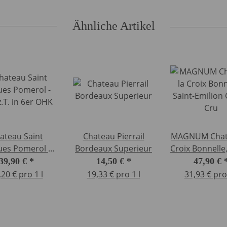
Ähnliche Artikel
ateau Saint
Chateau Pierrail
MAGNUM Chat
ues Pomerol -
Bordeaux Superieur
Croix Bonnelle, Saint-
z.T. in 6er OHK
Emilion Gran
39,90 €
*
14,50 €
*
47,90 €
,20 € pro 1 l
19,33 € pro 1 l
31,93 € pro 