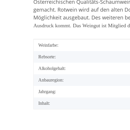
Österreichischen Qualitäts-Schaumwein
gemacht. Rotwein wird auf den alten 
Möglichkeit ausgebaut. Des weiteren b
Ausdruck kommt. Das Weingut ist Mitglied de
Produkteigenschaft
Wert
Weinfarbe:
Rebsorte:
Alkoholgehalt:
Anbauregion:
Jahrgang:
Inhalt: