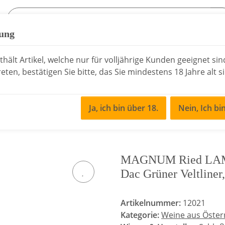
fung
sen
Essig & Öl
Rochelt Schnaps
Saisonale
hält Artikel, welche nur für volljährige Kunden geeignet si
eten, bestätigen Sie bitte, das Sie mindestens 18 Jahre alt s
Ja, ich bin über 18.
Nein, Ich bi
terreich
MAGNUM Ried LAMM 1ÖTW Erste Lage Kamptal Dac Grüner Vel
MAGNUM Ried LAMM
Dac Grüner Veltliner
Artikelnummer:
12021
Kategorie:
Weine aus Öster