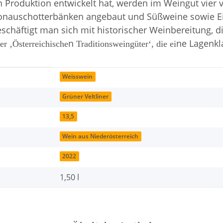
 Produktion entwickelt hat, werden im Weingut vier
Donauschotterbänken angebaut und Süßweine sowie E
eschäftigt man sich mit historischer Weinbereitung,
n
ne Lagenkla
r ‚Österreichische
Traditionsweingüter‘, die ei
Weisswein
Grüner Veltliner
13,5
Wein aus Niederösterreich
2022
1,50 l