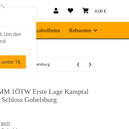
0,00 €
 Produkte
Alkoholfreies
Rebsorten
nd. Um den
ind.
n unter 18.
tliner, Schloss Gobelsburg
 1ÖTW Erste Lage Kamptal
, Schloss Gobelsburg
reich