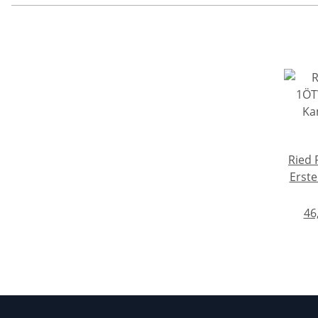
Ried R
Erste
Dac G
Schlo
46