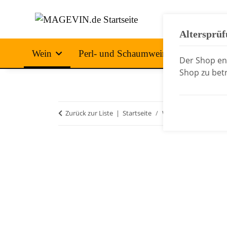
Altersprü
Wein
Perl- und Schaumwein
Spirituo
Der Shop ent
Shop zu betr
Zurück zur Liste
Startseite
Wein
Weine aus Ös