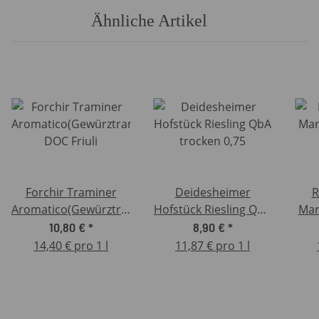
Ähnliche Artikel
Forchir Traminer
Deidesheimer
R
Aromatico(Gewürztraminer)
Hofstück Riesling QbA
Mar
DOC Friuli
trocken 0,75
10,80 €
*
8,90 €
*
14,40 € pro 1 l
11,87 € pro 1 l