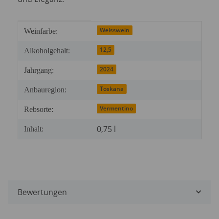
Produkteigenschaft
Wert
Weisswein
Weinfarbe:
12,5
Alkoholgehalt:
2024
Jahrgang:
Toskana
Anbauregion:
Vermentino
Rebsorte:
0,75 l
Inhalt:
Bewertungen