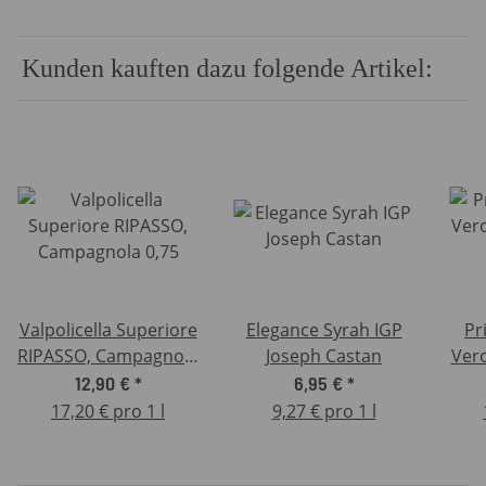
Kunden kauften dazu folgende Artikel:
Valpolicella Superiore
Elegance Syrah IGP
Pr
RIPASSO, Campagnola
Joseph Castan
Vero
0,75
12,90 €
*
6,95 €
*
17,20 € pro 1 l
9,27 € pro 1 l