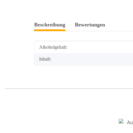
weitere Registerkarten anzeigen
Beschreibung
Bewertungen
Produkteigenschaft
Wert
Alkoholgehalt:
Inhalt: