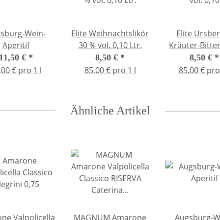
sburg-Wein-
Elite Weihnachtslikör
Elite Ursbe
Aperitif
30 % vol. 0,10 Ltr.
Kräuter-Bitte
vol. 0,10
11,50 €
*
8,50 €
*
8,50 €
*
,00 € pro 1 l
85,00 € pro 1 l
85,00 € pro 
Ähnliche Artikel
ne Valpolicella
MAGNUM Amarone
Augsburg-W