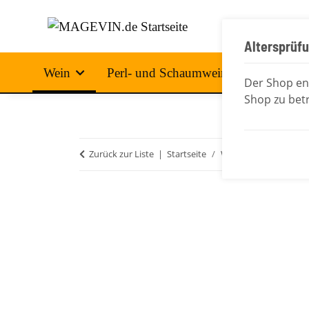
Altersprüf
Wein
Perl- und Schaumwein
Spirituo
Der Shop ent
Shop zu betr
Zurück zur Liste
Startseite
Wein
Deutsche We