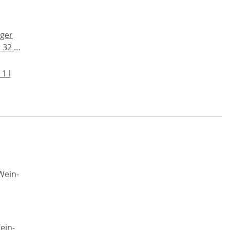
rger
r 32 %
1 l
ein-