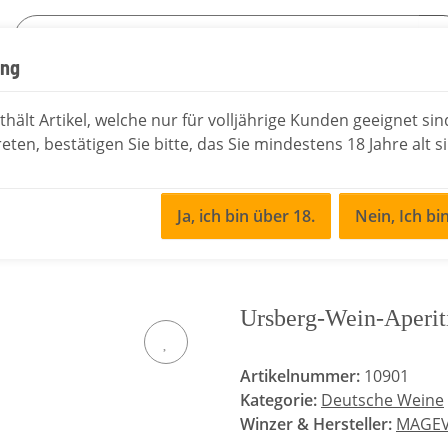
ung
sen
Essig & Öl
Rochelt Schnaps
Saisonale
hält Artikel, welche nur für volljährige Kunden geeignet si
eten, bestätigen Sie bitte, das Sie mindestens 18 Jahre alt s
Ja, ich bin über 18.
Nein, Ich bi
ine
Ursberg-Wein-Aperitif
Ursberg-Wein-Aperit
Artikelnummer:
10901
Kategorie:
Deutsche Weine
Winzer & Hersteller:
MAGEV