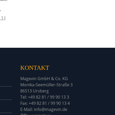
*
1 l
KONTAKT
Magevin GmbH & Co. KG
Monika-Seemüller-Straße 3
86513 Ursberg
Tel: +49 82 81 / 99 90 13 3
Fax: +49 82 81 / 99 90 13 4
E-Mail: info@magevin.de