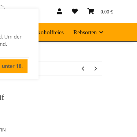
0,00 €
 Produkte
Alkoholfreies
Rebsorten
nd. Um den
ind.
n unter 18.
if
IN