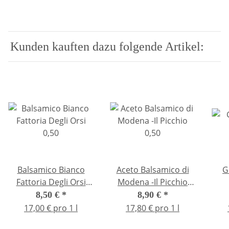
Kunden kauften dazu folgende Artikel:
Balsamico Bianco
Aceto Balsamico di
G
Fattoria Degli Orsi
Modena -Il Picchio
0,50
0,50
8,50 €
*
8,90 €
*
17,00 € pro 1 l
17,80 € pro 1 l