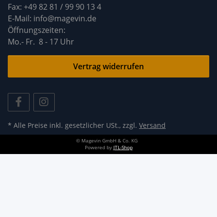
Fax: +49 82 81 / 99 90 13 4
E-Mail: info@magevin.de
Öffnun
Mo.- Fr. 8 - 17 Uhr
Vertrag widerrufen
* Alle Preise inkl. gesetzlicher USt., zzgl.
Versand
© Magevin GmbH & Co. KG
Powered by
JTL-Shop