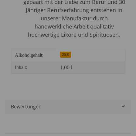
gepaart mit der Liebe zum Beruf und 30
Jähriger Berufserfahrung entstehen in
unserer Manufaktur durch
handwerkliche Arbeit qualitativ
hochwertige Liköre und Spirituosen.
Produkteigenschaft
Wert
25,0
Alkoholgehalt:
1,00 l
Inhalt:
Bewertungen