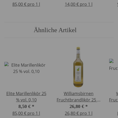
85,00 € pro 1 l
14,00 € pro 1 l
Ähnliche Artikel
Elite Marillenlikör 25
Williamsbirnen
% vol. 0,10
Fruchtbrandlikör 25 %
Fruc
vol. 1,0 Ltr.
8,50 €
*
26,80 €
*
85,00 € pro 1 l
26,80 € pro 1 l