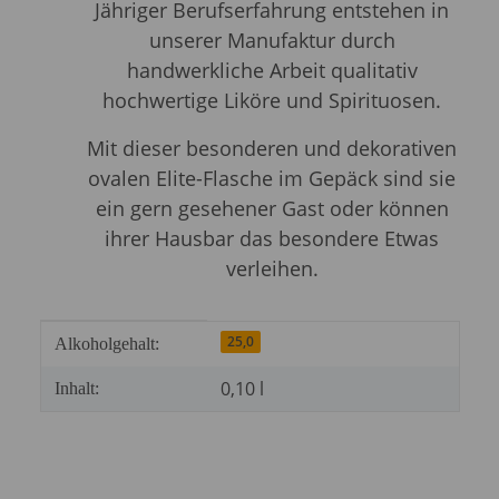
Jähriger Berufserfahrung entstehen in
unserer Manufaktur durch
handwerkliche Arbeit qualitativ
hochwertige Liköre und Spirituosen.
Mit dieser besonderen und dekorativen
ovalen Elite-Flasche im Gepäck sind sie
ein gern gesehener Gast oder können
ihrer Hausbar das besondere Etwas
verleihen.
Produkteigenschaft
Wert
25,0
Alkoholgehalt:
0,10 l
Inhalt: