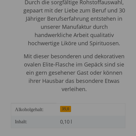
Durch die sorgfältige Rohstoffauswahl,
gepaart mit der Liebe zum Beruf und 30
Jähriger Berufserfahrung entstehen in
unserer Manufaktur durch
handwerkliche Arbeit qualitativ
hochwertige Liköre und Spirituosen.
Mit dieser besonderen und dekorativen
ovalen Elite-Flasche im Gepäck sind sie
ein gern gesehener Gast oder können
ihrer Hausbar das besondere Etwas
verleihen.
Produkteigenschaft
Wert
35,0
Alkoholgehalt:
0,10 l
Inhalt: