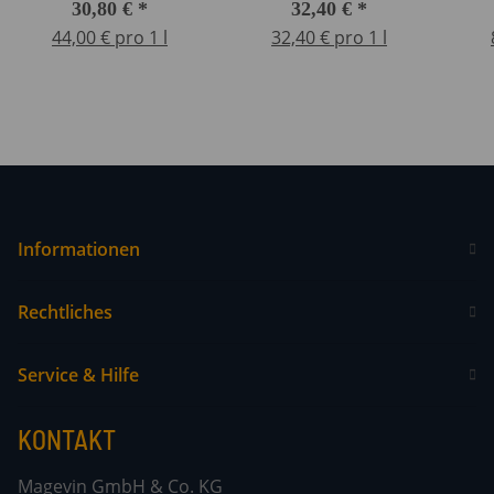
30,80 €
*
32,40 €
*
44,00 € pro 1 l
32,40 € pro 1 l
Informationen
Rechtliches
Service & Hilfe
KONTAKT
Magevin GmbH & Co. KG