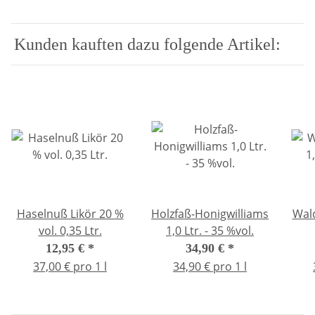
Kunden kauften dazu folgende Artikel:
Haselnuß Likör 20 %
Holzfaß-Honigwilliams
Wal
vol. 0,35 Ltr.
1,0 Ltr. - 35 %vol.
12,95 €
*
34,90 €
*
37,00 € pro 1 l
34,90 € pro 1 l