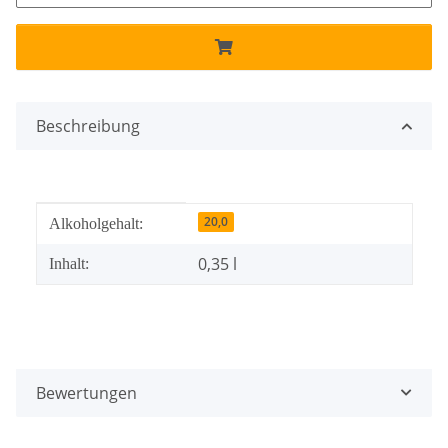
Beschreibung
Produkteigenschaft
Wert
20,0
Alkoholgehalt:
0,35 l
Inhalt:
Bewertungen