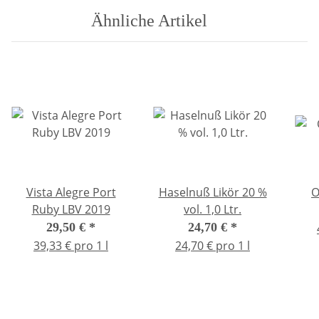
Ähnliche Artikel
Vista Alegre Port
Haselnuß Likör 20 %
O
Ruby LBV 2019
vol. 1,0 Ltr.
29,50 €
*
24,70 €
*
39,33 € pro 1 l
24,70 € pro 1 l