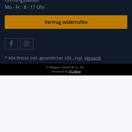
Mo.- Fr. 8 - 17 Uhr
Vertrag widerrufen
* Alle Preise inkl. gesetzlicher USt., zzgl.
Versand
© Magevin GmbH & Co. KG
Powered by
JTL-Shop