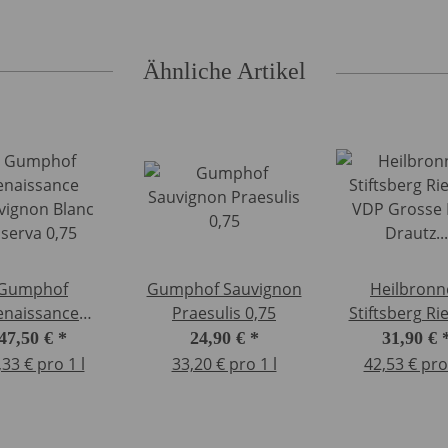
Ähnliche Artikel
Gumphof
Gumphof Sauvignon
Heilbronn
enaissance
Praesulis 0,75
Stiftsberg Rie
vignon Blanc
VDP Grosse 
47,50 €
*
24,90 €
*
31,90 €
iserva 0,75
Drautz Able 
,33 € pro 1 l
33,20 € pro 1 l
42,53 € pro 