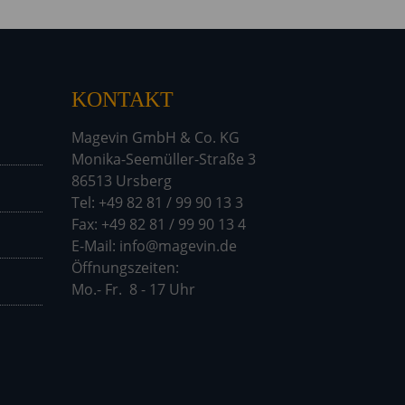
KONTAKT
Magevin GmbH & Co. KG
Monika-Seemüller-Straße 3
86513 Ursberg
Tel: +49 82 81 / 99 90 13 3
Fax: +49 82 81 / 99 90 13 4
E-Mail: info@magevin.de
Öffnu
Mo.- Fr. 8 - 17 Uhr