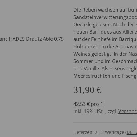
Die Reben wachsen auf bu
Sandsteinverwitterungsbod
Oechsle gelesen. Nach der
neuen Barriques aus Alliere
auf der Feinhefe im Barriqu
Holz dezent in die Aromastr
Weines gefestigt. In der Na
Sommer und im Geschmack f
und Vanille. Als Essensbegle
Meeresfrüchten und Fischge
31,90 €
42,53 € pro 1 l
inkl. 19% USt. , zzgl.
Versan
Lieferzeit:
2 - 3 Werktage
(DE -