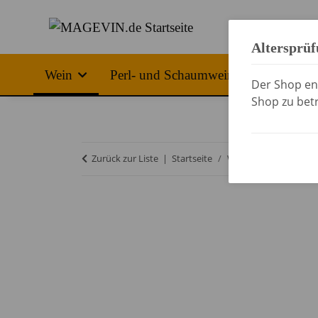
Altersprü
Wein
Perl- und Schaumwein
Spirituo
Der Shop ent
Shop zu betr
Zurück zur Liste
Startseite
Wein
Deutsche We