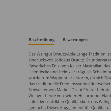
weitere Registerkarten anzeigen
Beschreibung
Bewertungen
Das Weingut Drautz-Able Lange Tradition is
eindrucksvoll. Jodokus Drautz, Gründervat
Kaiserliches Edikt von Kaiser Maximilian da
Helmdecke und Helmzier trägt als Schildmoti
wurde zum Wappentier erkoren, da sich Dra
das traditionelle Friedenssymbol der weißen
Schwester von Markus Drautz’ Vater heiratet
Weingut heute von seinen Heilbronner Nam
sofortigen, strikten Qualitätskurs das We
gemacht. Dieses Engagement für Qualität u