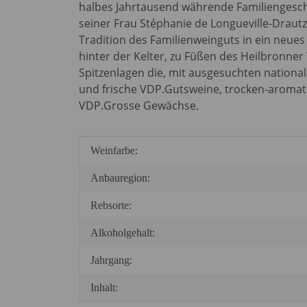
halbes Jahrtausend währende Familiengesch
seiner Frau Stéphanie de Longueville-Draut
Tradition des Familienweinguts in ein neue
hinter der Kelter, zu Füßen des Heilbronne
Spitzenlagen die, mit ausgesuchten nationa
und frische VDP.Gutsweine, trocken-aromati
VDP.Grosse Gewächse.
Produkteigenschaft
Wert
Weinfarbe:
Anbauregion:
Rebsorte:
Alkoholgehalt:
Jahrgang:
Inhalt: