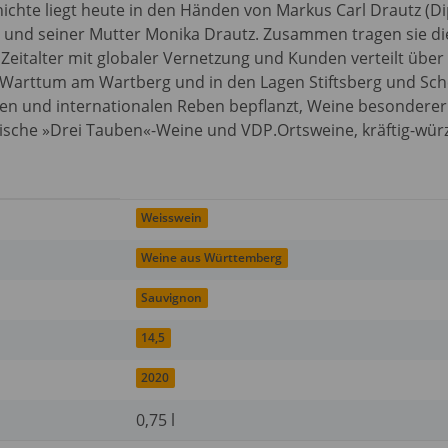
ichte liegt heute in den Händen von Markus Carl Drautz (D
z und seiner Mutter Monika Drautz. Zusammen tragen sie di
s Zeitalter mit globaler Vernetzung und Kunden verteilt üb
r Warttum am Wartberg und in den Lagen Stiftsberg und Sc
len und internationalen Reben bepflanzt, Weine besonderer 
sche »Drei Tauben«-Weine und VDP.Ortsweine, kräftig-würz
Weisswein
Weine aus Württemberg
Sauvignon
14,5
2020
0,75 l