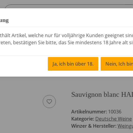
fung
sen
Essig & Öl
Rochelt Schnaps
Saisonale
hält Artikel, welche nur für volljährige Kunden geeignet si
eten, bestätigen Sie bitte, das Sie mindestens 18 Jahre alt s
Ja, ich bin über 18.
Nein, Ich bi
ine
Sauvignon blanc HADES Drautz Able 0,75
Sauvignon blanc HA
Artikelnummer:
10036
Kategorie:
Deutsche Weine
Winzer & Hersteller:
Weingu