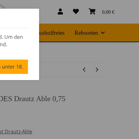
0,00 €
 Produkte
Alkoholfreies
Rebsorten
nd. Um den
ind.
n unter 18.
DES Drautz Able 0,75
t Drautz-Able