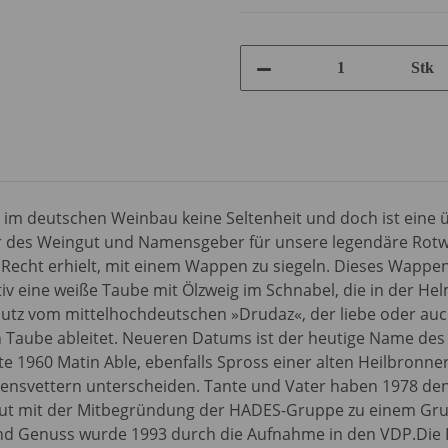
Stk
t im deutschen Weinbau keine Seltenheit und doch ist eine 
er des Weingut und Namensgeber für unsere legendäre Rotw
s Recht erhielt, mit einem Wappen zu siegeln. Dieses Wapp
v eine weiße Taube mit Ölzweig im Schnabel, die in der Helm
utz vom mittelhochdeutschen »Drudaz«, der liebe oder auch
 Taube ableitet. Neueren Datums ist der heutige Name des W
e 1960 Matin Able, ebenfalls Spross einer alten Heilbronne
ensvettern unterscheiden. Tante und Vater haben 1978 d
ingut mit der Mitbegründung der HADES-Gruppe zu einem Gru
nd Genuss wurde 1993 durch die Aufnahme in den VDP.Die Pr