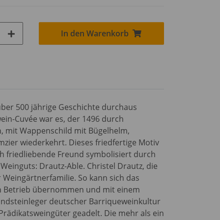
In den Warenkorb
über 500 jährige Geschichte durchaus
ein-Cuvée war es, der 1496 durch
en, mit Wappenschild mit Bügelhelm,
zier wiederkehrt. Dieses friedfertige Motiv
 friedliebende Freund symbolisiert durch
einguts: Drautz-Able. Christel Drautz, die
r Weingärtnerfamilie. So kann sich das
en Betrieb übernommen und mit einem
ndsteinleger deutscher Barriqueweinkultur
ädikatsweingüter geadelt. Die mehr als ein