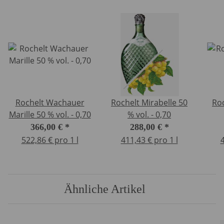
Rochelt Wachauer
Rochelt Mirabelle 50
Roc
Marille 50 % vol. - 0,70
% vol. - 0,70
366,00 €
*
288,00 €
*
522,86 € pro 1 l
411,43 € pro 1 l
4
Ähnliche Artikel