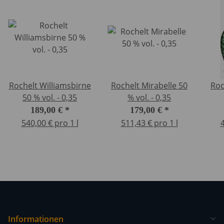
Rochelt Williamsbirne
Rochelt Mirabelle 50
Roc
50 % vol. - 0,35
% vol. - 0,35
189,00 €
*
179,00 €
*
540,00 € pro 1 l
511,43 € pro 1 l
4
Informationen