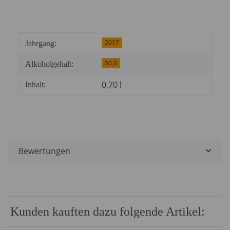
Produkteigenschaft
Wert
2017
Jahrgang:
50,0
Alkoholgehalt:
0,70 l
Inhalt:
Bewertungen
Kunden kauften dazu folgende Artikel: