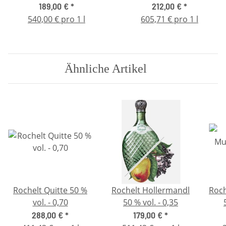
0,35
189,00 €
*
212,00 €
*
540,00 € pro 1 l
605,71 € pro 1 l
Ähnliche Artikel
Rochelt Quitte 50 %
Rochelt Hollermandl
Roch
vol. - 0,70
50 % vol. - 0,35
288,00 €
*
179,00 €
*