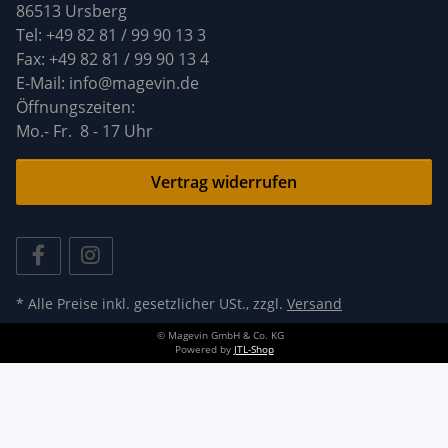
86513 Ursberg
Tel: +49 82 81 / 99 90 13 3
Fax: +49 82 81 / 99 90 13 4
E-Mail: info@magevin.de
Öffnun
Mo.- Fr. 8 - 17 Uhr
Vertrag widerrufen
* Alle Preise inkl. gesetzlicher USt., zzgl.
Versand
© Magevin GmbH & Co. KG
Powered by
JTL-Shop