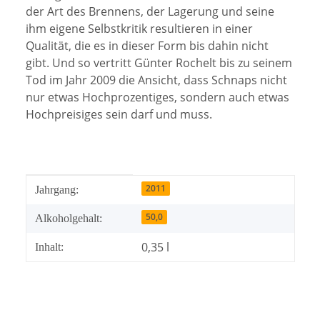
der Art des Brennens, der Lagerung und seine
ihm eigene Selbstkritik resultieren in einer
Qualität, die es in dieser Form bis dahin nicht
gibt. Und so vertritt Günter Rochelt bis zu seinem
Tod im Jahr 2009 die Ansicht, dass Schnaps nicht
nur etwas Hochprozentiges, sondern auch etwas
Hochpreisiges sein darf und muss.
Produkteigenschaft
Wert
2011
Jahrgang:
50,0
Alkoholgehalt:
0,35 l
Inhalt: