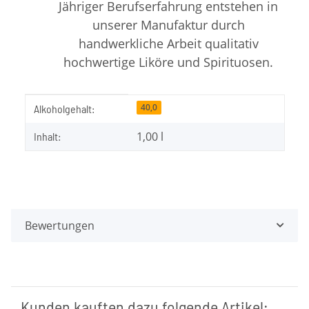
Jähriger Berufserfahrung entstehen in
unserer Manufaktur durch
handwerkliche Arbeit qualitativ
hochwertige Liköre und Spirituosen.
Produkteigenschaft
Wert
40,0
Alkoholgehalt:
1,00 l
Inhalt:
Bewertungen
Kunden kauften dazu folgende Artikel: