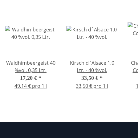
Waldhimbeergeist 40
Kirsch d`Alsace 1,0
Ch
%vol. 0,35 Ltr.
Ltr. - 40 %vol.
C
17,20 €
*
33,50 €
*
49,14 € pro 1 l
33,50 € pro 1 l
1