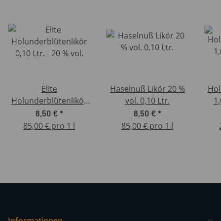
Elite
Haselnuß Likör 20 %
Hol
Holunderblütenlikör
vol. 0,10 Ltr.
1,
0,10 Ltr. - 20 % vol.
8,50 €
*
8,50 €
*
85,00 € pro 1 l
85,00 € pro 1 l
Informationen