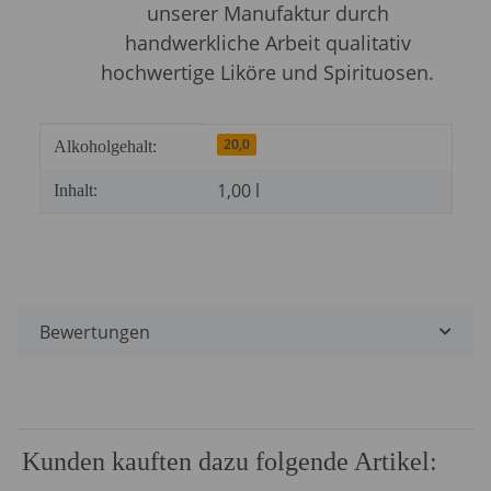
unserer Manufaktur durch
handwerkliche Arbeit qualitativ
hochwertige Liköre und Spirituosen.
Produkteigenschaft
Wert
20,0
Alkoholgehalt:
1,00 l
Inhalt:
Bewertungen
Kunden kauften dazu folgende Artikel: